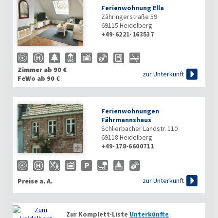
Ferienwohnung Ella
Zähringerstraße 59
69115
Heidelberg
+49-6221-163537
Zimmer ab 90 €

zur Unterkunft
FeWo ab 90 €
Ferienwohnungen
Fährmannshaus
Schlierbacher Landstr. 110
69118
Heidelberg
+49-178-6600711


zur Unterkunft
Preise a. A.
Zur Komplett-Liste
Unterkünfte