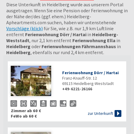
Diese Unterkunft in Heidelberg wurde aus unserem Portal
ausgetragen. Wenn Sie eine Pension oder Ferienwohnung in
der Nähe der/des (ggf. ehem.) Heidelberg-
Apheartments.com suchen, haben wir untenstehende
Vorschläge (klick)
für Sie, wie z.B. nur 1,9 km Luftlinie
entfernt
Ferienwohnung Dörr / Hartai
in
Heidelberg-
Weststadt
, nur 2,1 km entfernt
Ferienwohnung Ella
in
Heidelberg
oder
Ferienwohnungen Fährmannshaus
in
Heidelberg
, ebenfalls nur rund 2,4 km entfernt.
Ferienwohnung Dörr / Hartai
Franz-Knauff-Str. 12
69115
Heidelberg-Weststadt
+49-6221-26166

Zimmer ab 60 €

zur Unterkunft
FeWo ab 60 €