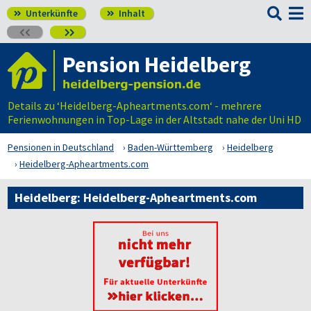

Unterkünfte
Inhalt




Pension Heidelberg
Details zu ‘Heidelberg-Apheartments.com‘ - mehrere
Ferienwohnungen in Top-Lage in der Altstadt nahe der Uni HD
Pensionen in Deutschland
Baden-Württemberg
Heidelberg
Heidelberg-Apheartments.com
Heidelberg: Heidelberg-Apheartments.com