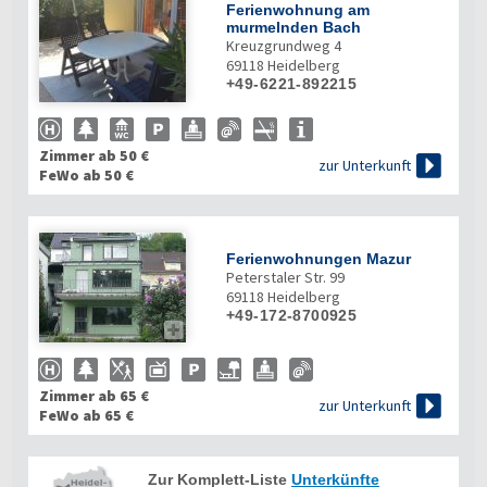
Ferienwohnung am
murmelnden Bach
Kreuzgrundweg 4
69118
Heidelberg
+49-6221-892215
Zimmer ab 50 €

zur Unterkunft
FeWo ab 50 €
Ferienwohnungen Mazur
Peterstaler Str. 99
69118
Heidelberg
+49-172-8700925

Zimmer ab 65 €

zur Unterkunft
FeWo ab 65 €
Zur Komplett-Liste
Unterkünfte