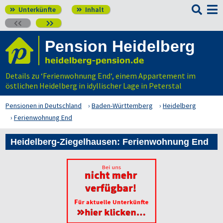

Unterkünfte
Inhalt




Pension Heidelberg
Details zu ‘Ferienwohnung End‘, einem Appartement im
östlichen Heidelberg in idyllischer Lage in Peterstal
Pensionen in Deutschland
Baden-Württemberg
Heidelberg
Ferienwohnung End
Heidelberg-Ziegelhausen: Ferienwohnung End