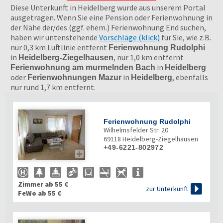
Diese Unterkunft in Heidelberg wurde aus unserem Portal
ausgetragen. Wenn Sie eine Pension oder Ferienwohnung in
der Nähe der/des (ggf. ehem.) Ferienwohnung End suchen,
haben wir untenstehende
Vorschläge (klick)
für Sie, wie z.B.
nur 0,3 km Luftlinie entfernt
Ferienwohnung Rudolphi
in
, nur 1,0 km entfernt
Heidelberg-Ziegelhausen
in
Ferienwohnung am murmelnden Bach
Heidelberg
oder
in
, ebenfalls
Ferienwohnungen Mazur
Heidelberg
nur rund 1,7 km entfernt.
Ferienwohnung Rudolphi
Wilhelmsfelder Str. 20
69118
Heidelberg-Ziegelhausen
+49-6221-802972

Zimmer ab 55 €

zur Unterkunft
FeWo ab 55 €